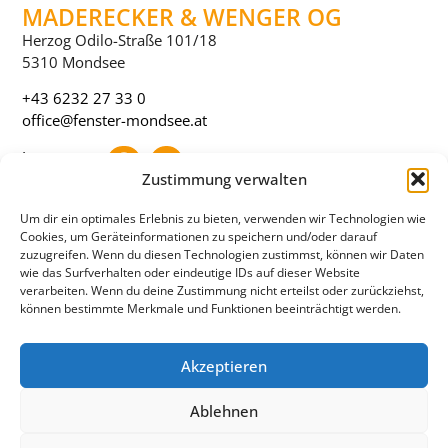
MADERECKER & WENGER OG
Herzog Odilo-Straße 101/18
5310 Mondsee
+43 6232 27 33 0
office@fenster-mondsee.at
Impressum
Datenschutz
Zustimmung verwalten
AGB
Um dir ein optimales Erlebnis zu bieten, verwenden wir Technologien wie
Referenzen
Cookies, um Geräteinformationen zu speichern und/oder darauf
Downloads
zuzugreifen. Wenn du diesen Technologien zustimmst, können wir Daten
wie das Surfverhalten oder eindeutige IDs auf dieser Website
PARTNER
verarbeiten. Wenn du deine Zustimmung nicht erteilst oder zurückziehst,
können bestimmte Merkmale und Funktionen beeinträchtigt werden.
Akzeptieren
Ablehnen